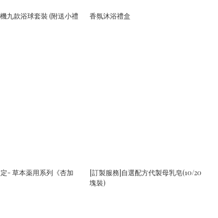
 隨機九款浴球套裝 (附送小禮
香氛沐浴禮盒
季限定- 草本薬用系列《杏加
[訂製服務]自選配方代製母乳皂(10/20
塊裝)