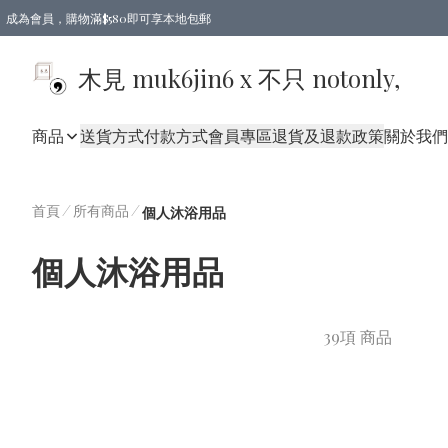
成為會員，購物滿$580即可享本地包郵
亞洲地區買滿$780包郵，歐美地區買滿$980包郵
木見 muk6jin6 x 不只 notonly,
商品
送貨方式
付款方式
會員專區
退貨及退款政策
關於我們
首頁
/
所有商品
/
個人沐浴用品
個人沐浴用品
39項 商品