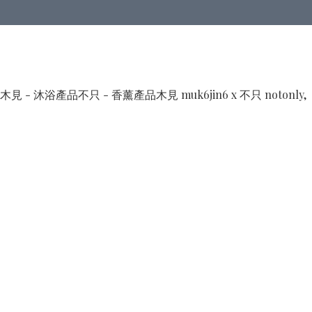
木見 - 沐浴產品
不只 - 香薰產品
木見 muk6jin6 x 不只 notonly,