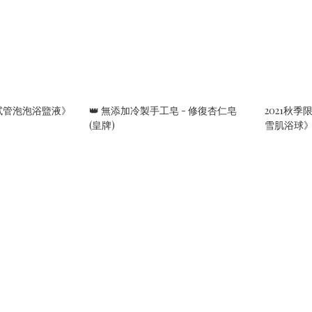
乘試管泡泡浴盬液》
👑 無添加冷製手工皂 - 修復杏仁皂
2021秋
(皇牌)
雪肌浴球