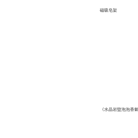
磁吸皂架
《水晶岩盬泡泡香