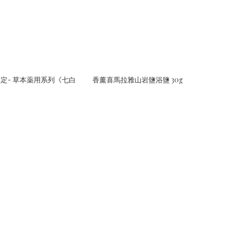
季限定- 草本薬用系列《七白
香薰喜馬拉雅山岩鹽浴鹽 30g
》