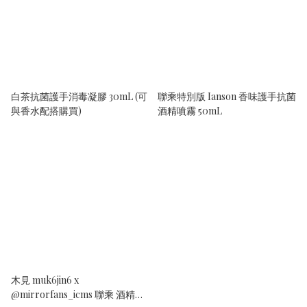
白茶抗菌護手消毒凝膠 30mL (可
聯乘特別版 Ianson 香味護手抗菌
與香水配搭購買)
酒精噴霧 50mL
木見 muk6jin6 x
@mirrorfans_icms 聯乘 酒精消