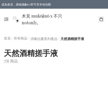
成為會員，購物滿$580即可享本地包郵
亞洲地區買滿$780包郵，歐美地區買滿$980包郵
木見 muk6jin6 x 不只
notonly,
首頁
/
所有商品
/
/
消毒抗菌系列產品
天然酒精搓手液
天然酒精搓手液
7項 商品