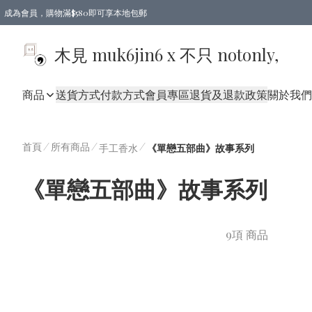
成為會員，購物滿$580即可享本地包郵
亞洲地區買滿$780包郵，歐美地區買滿$980包郵
木見 muk6jin6 x 不只 notonly,
商品
送貨方式
付款方式
會員專區
退貨及退款政策
關於我們
首頁
/
所有商品
/
/
手工香水
《單戀五部曲》故事系列
《單戀五部曲》故事系列
9項 商品