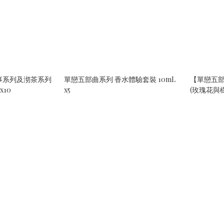
事系列及沏茶系列
單戀五部曲系列 香水體驗套裝 10mL
【單戀五部曲
x10
x5
(玫瑰花與