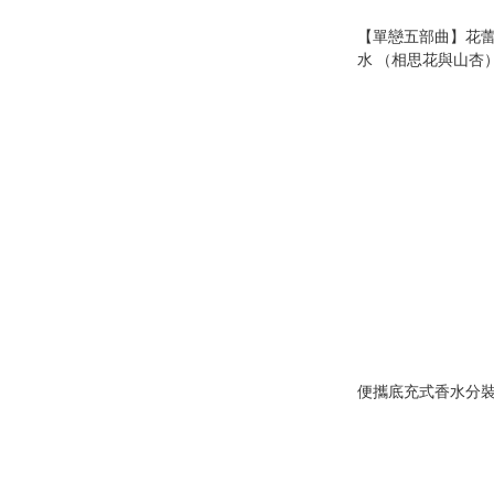
【單戀五部曲】花蕾 Bl
水 （相思花與山杏
便攜底充式香水分裝瓶