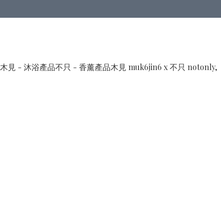
木見 - 沐浴產品
不只 - 香薰產品
木見 muk6jin6 x 不只 notonly,