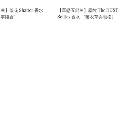
】落花 Shatter 香水
【單戀五部曲】塵埃 The DUST
與零陵香）
Settles 香水 （薰衣草與雪松）