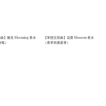
】雛見 Blooming 香水
【單戀五部曲】花蕾 Blossom 香水
樹莓）
（香草與廣藿香）