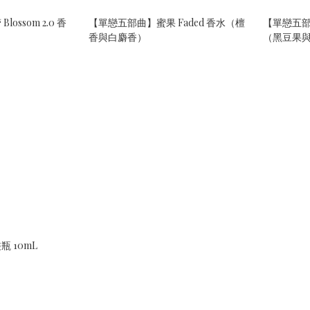
ossom 2.0 香
【單戀五部曲】蜜果 Faded 香水（檀
【單戀五部曲
）
香與白麝香）
（黑豆果
 10mL