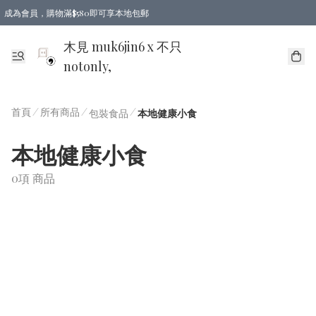
成為會員，購物滿$580即可享本地包郵
亞洲地區買滿$780包郵，歐美地區買滿$980包郵
木見 muk6jin6 x 不只
notonly,
首頁
/
所有商品
/
/
包裝食品
本地健康小食
本地健康小食
0項 商品