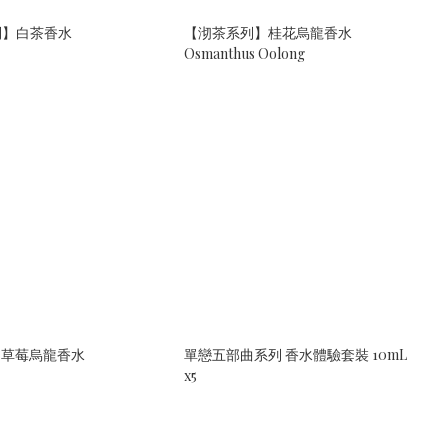
列】白茶香水
【沏茶系列】桂花烏龍香水
Osmanthus Oolong
- 草莓烏龍香水
單戀五部曲系列 香水體驗套裝 10mL
x5