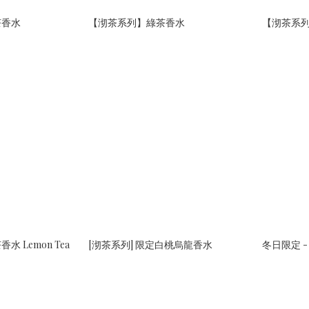
茶香水
【沏茶系列】綠茶香水
【沏茶系
 Lemon Tea
[沏茶系列] 限定白桃烏龍香水
冬日限定 