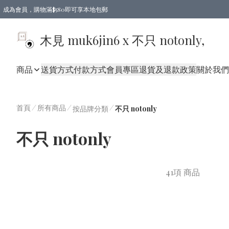
成為會員，購物滿$580即可享本地包郵
亞洲地區買滿$780包郵，歐美地區買滿$980包郵
木見 muk6jin6 x 不只 notonly,
商品
送貨方式
付款方式
會員專區
退貨及退款政策
關於我們
首頁
/
所有商品
/
/
按品牌分類
不只 notonly
不只 notonly
41項 商品