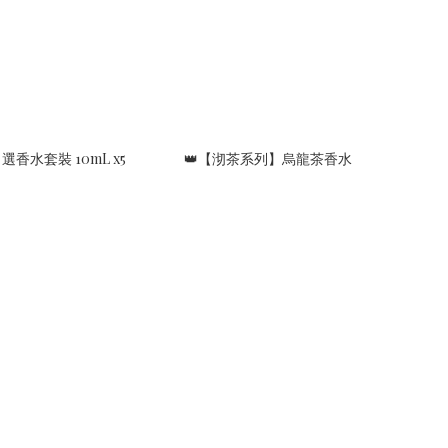
香水套裝 10mL x5
👑【沏茶系列】烏龍茶香水