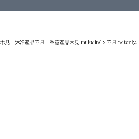
木見 - 沐浴產品
不只 - 香薰產品
木見 muk6jin6 x 不只 notonly,