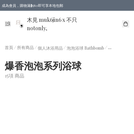
成為會員，購物滿$580即可享本地包郵
亞洲地區買滿$780包郵，歐美地區買滿$980包郵
木見 muk6jin6 x 不只
notonly,
首頁
/
所有商品
/
/
/
個人沐浴用品
泡泡浴球 Bathbomb
爆香泡泡系列
爆香泡泡系列浴球
15項 商品