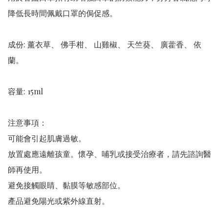
降低長時間佩戴口罩的侷促感。  

成份: 薰衣草、 佛手柑、 山雞椒、 天竺葵、 廣藿香、 依
蘭。  

容量: 15ml  

注意事項： 

可能會引起肌膚過敏。

放置處應遠離孩童。懷孕、哺乳或接受治療者，請先諮詢醫
師再使用。

避免接觸眼睛、黏膜等敏感部位。

產品避免陽光或紫外線直射。