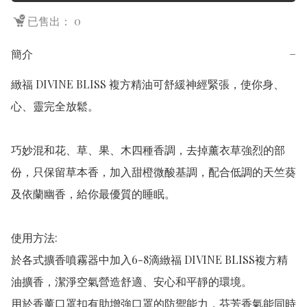
已售出： 0
簡介
−
緻福 DIVINE BLISS 複方精油可舒緩神經緊張，使你身、
心、靈完全放鬆。

巧妙混和花、草、果、木四種香調，去掉薰衣草強烈的部
份，只保留草本香，加入甜橙微酸基調，配合低調的天竺葵
及依蘭幽香，給你最優質的睡眠。  

使用方法: 

於各式擴香噴霧器中加入6-8滴緻福 DIVINE BLISS複方精
油擴香，潔淨空氣營造舒適、安心和平靜的環境。

用於香薰口罩扣有助增強口罩的防禦能力，芬芳香氣能同時