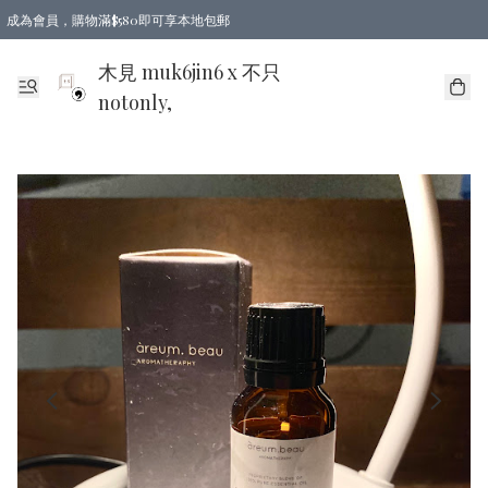
成為會員，購物滿$580即可享本地包郵
亞洲地區買滿$780包郵，歐美地區買滿$980包郵
木見 muk6jin6 x 不只
notonly,