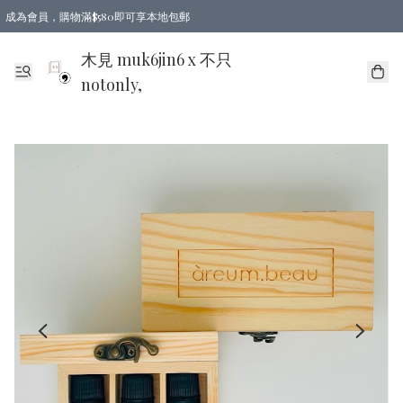
成為會員，購物滿$580即可享本地包郵
亞洲地區買滿$780包郵，歐美地區買滿$980包郵
木見 muk6jin6 x 不只
notonly,