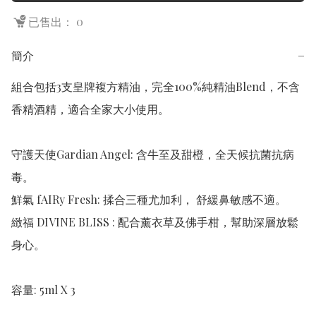
已售出： 0
簡介
−
組合包括3支皇牌複方精油，完全100%純精油Blend，不含
香精酒精，適合全家大小使用。 

守護天使Gardian Angel: 含牛至及甜橙，全天候抗菌抗病
毒。 

鮮氣 fAIRy Fresh: 揉合三種尤加利， 舒緩鼻敏感不適。 

緻福 DIVINE BLISS : 配合薰衣草及佛手柑，幫助深層放鬆
身心。 

容量: 5ml X 3 
