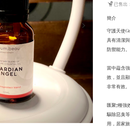
已售出：
簡介
守護天使Gu
具有清潔與
防禦能力。
當中藴含強
效，並且顯
非常有效。  
匯聚7種強
驅除惡臭等
用，居家旅