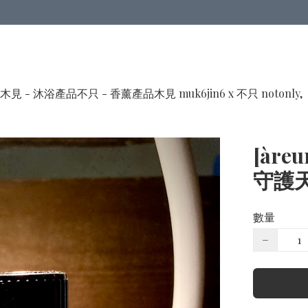
木見 - 沐浴產品
不只 - 香薰產品
木見 muk6jin6 x 不只 notonly,
[àreu
守護
數量
−