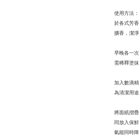
使用方法： 
於各式芳香噴
擴香，潔淨
早晚各一次
需稀釋塗抹
加入數滴精
為清潔用途
將面紙摺疊
同放入保鮮
氣能同時降