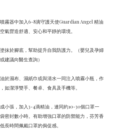


霧器中加入6-8滴守護天使Guardian Angel 精油
空氣營造舒適、安心和平靜的環境。  

塗抹於腳底，幫助提升自我防護力。（嬰兒及孕婦
或建議向醫生查詢）  

油於濕布、濕紙巾或與清水一同注入噴霧小瓶，作
，如潔淨雙手、餐卓、食具及手機等。  

成小張，加入3-4滴精油，連同約10-30個口罩一
袋密封數小時。有助增強口罩的防禦能力，芬芳香
低長時間佩戴口罩的侷促感。  
