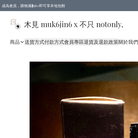
成為會員，購物滿$580即可享本地包郵
亞洲地區買滿$780包郵，歐美地區買滿$980包郵
木見 muk6jin6 x 不只 notonly,
商品
送貨方式
付款方式
會員專區
退貨及退款政策
關於我們