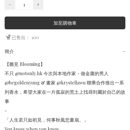
−
+
加至購物車
已售出： 100
簡介
−
【雛見 Blooming】

不只 @notonly.hk 今次與本地作家 - 做金庸的男人 
@begoldenyung & 畫家 @krystellawu 聯乘合作推出一系
列香水，希望大家在一片孤寂的荒土上找尋到屬於自己的故
事

-

「人生若只如初見，何事秋風悲畫扇。」

You know when you know
