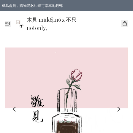
成為會員，購物滿$580即可享本地包郵
亞洲地區買滿$780包郵，歐美地區買滿$980包郵
木見 muk6jin6 x 不只
notonly,