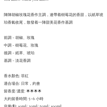
陣陣胡椒玫瑰花香作主調，連帶着樹莓花的香甜，以紙草琥
珀香氣收尾，散發着一陣甜美花香作基調 

前調 - 胡椒、玫瑰

中調 - 樹莓花、玫瑰

後調 - 紙草、琥珀

基調 - 淡花香調

香水顏色: 菲紅

適合場合: 日常，約會

留香度/濃度: 🌟🌟🌟🌟

大約留香時間: 5~6 小時

容量($): 10ml/ 30ml/ 50ml/ 100ml
