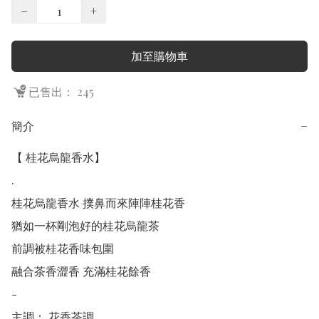
−
+
加至購物車
已售出： 245
簡介
−
【 桂花烏龍香水】

.

桂花烏龍香水 撲鼻而來陣陣桂花香

猶如一杯剛泡好的桂花烏龍茶

前調被桂花香味包圍

融合茶香澀香 充滿桂花餘香

-

主調： 花香茶調
