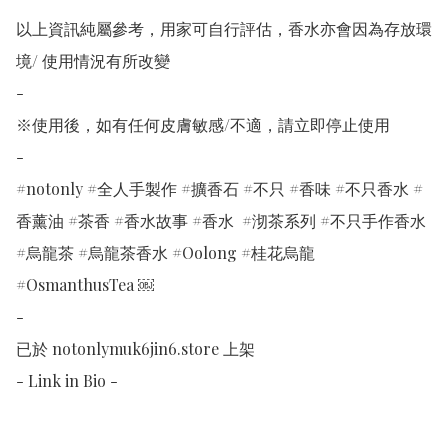
以上資訊純屬參考，用家可自行評估，香水亦會因為存放環
境/ 使用情況有所改變 

-

※使用後，如有任何皮膚敏感/不適，請立即停止使用

-

#notonly #全人手製作 #擴香石 #不只 #香味 #不只香水 #
香薰油 #茶香 #香水故事 #香水  #沏茶系列 #不只手作香水 
#烏龍茶 #烏龍茶香水 #Oolong #桂花烏龍 
#OsmanthusTea ￼

-

已於 notonlymuk6jin6.store 上架

- Link in Bio -