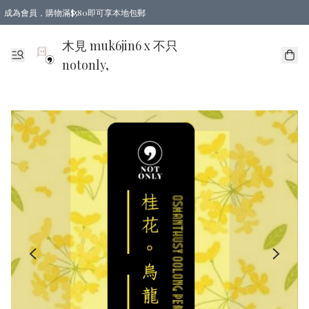
成為會員，購物滿$580即可享本地包郵
亞洲地區買滿$780包郵，歐美地區買滿$980包郵
木見 muk6jin6 x 不只
notonly,