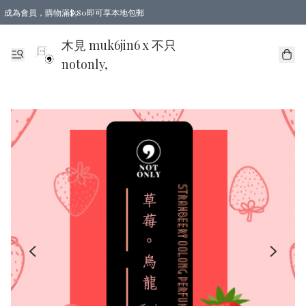
成為會員，購物滿$580即可享本地包郵
亞洲地區買滿$780包郵，歐美地區買滿$980包郵
木見 muk6jin6 x 不只
notonly,