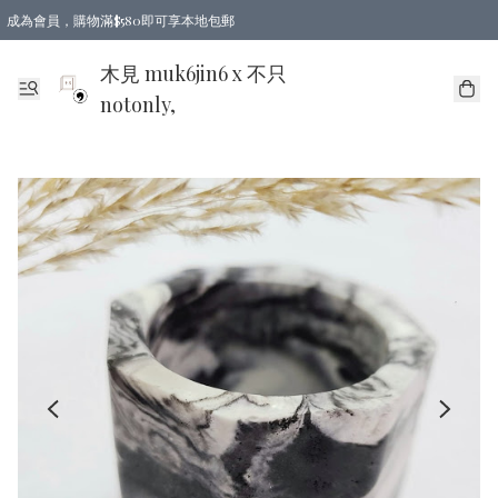
成為會員，購物滿$580即可享本地包郵
亞洲地區買滿$780包郵，歐美地區買滿$980包郵
木見 muk6jin6 x 不只
notonly,