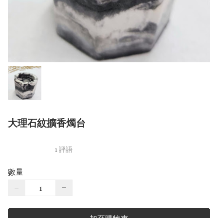
大理石紋擴香燭台
1 評語
數量
−
+