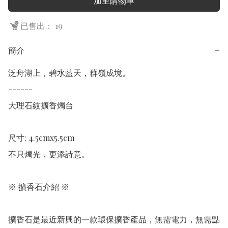
加至購物車
已售出： 19
簡介
−
泛舟湖上，碧水藍天，群嶺成境。

------

大理石紋擴香燭台

尺寸: 4.5cmx5.5cm

不只燭光，更添詩意。

※ 擴香石介紹 ※

擴香石是最近新興的一款環保擴香產品，無需電力，無需點