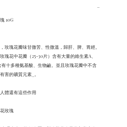
−
 10G

，玫瑰花瓣味甘微苦、性微溫，歸肝、脾、胃經。
玫瑰花中花瓣（25-30片）含有大量的維生素A、
含有十多種氨基酸、生物鹼。並且玫瑰花瓣中不含
有害的礦質元素_。

人體還有這些作用

花玫瑰
