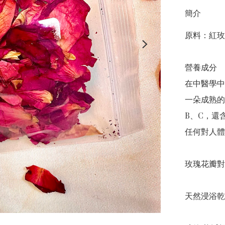
簡介
原料：紅玫瑰
營養成分

在中醫學中
一朵成熟的
B、C，還
任何對人體
玫瑰花瓣對
天然浸浴乾