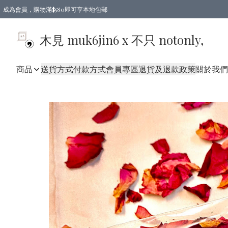
成為會員，購物滿$580即可享本地包郵
亞洲地區買滿$780包郵，歐美地區買滿$980包郵
木見 muk6jin6 x 不只 notonly,
商品
送貨方式
付款方式
會員專區
退貨及退款政策
關於我們