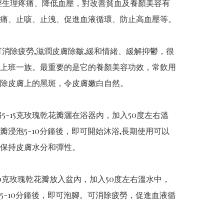
輕生理疼痛、降低血壓，對改善貧血及養顏美容有
痛、止咳、止洩、促進血液循環、防止高血壓等。

可消除疲勞,滋潤皮膚除皺,緩和情緒、緩解抑鬱，很
上班一族。最重要的是它的養顏美容功效，常飲用
除皮膚上的黑斑，令皮膚嫩白自然。

將5-15克玫瑰乾花瓣灑在浴器內，加入50度左右溫
瓣​​浸泡5-10分鐘後，即可開始沐浴,長期使用可以
保持皮膚水分和彈性。

-10克玫瑰乾花瓣放入盆內，加入50度左右溫水中，
浸泡5-10分鐘後，即可泡腳。可消除疲勞，促進血液循