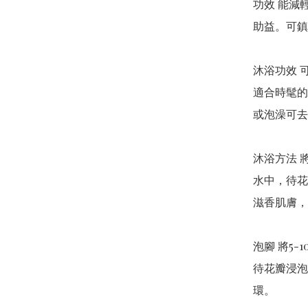
功效 能減
助益。可鎮
沐浴功效 
適合時髦的
或泡澡可去
沐浴方法 
水中，待花
滋香肌膚，
泡腳 將5
待花瓣​​
環。
