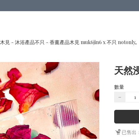
木見 - 沐浴產品
不只 - 香薰產品
木見 muk6jin6 x 不只 notonly,
天然浸
數量
−
已售出：