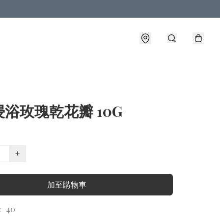
浴玫瑰乾花瓣 10G
+
加至購物車
 40