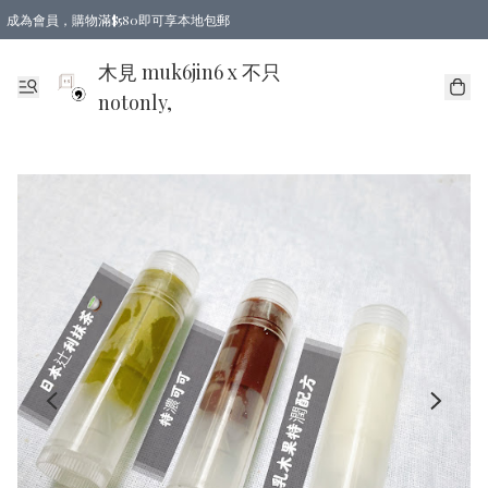
成為會員，購物滿$580即可享本地包郵
亞洲地區買滿$780包郵，歐美地區買滿$980包郵
木見 muk6jin6 x 不只
notonly,