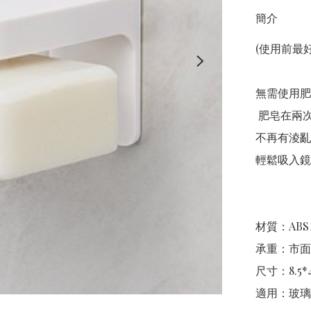
簡介
(使用前最好
無需使用肥
 肥皂在兩次使用之間變乾，延長了肥皂的使用壽命。 櫃檯上
不再有淩亂
輕鬆吸入鏡
材質：AB
承重：市面
尺寸：8.5*4
適用：玻璃