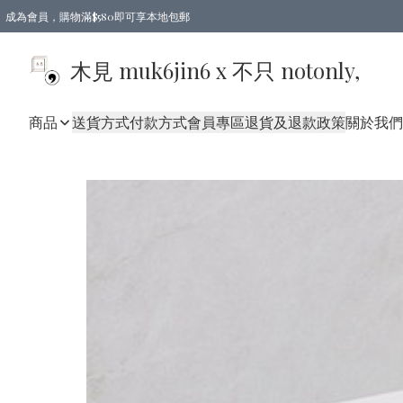
成為會員，購物滿$580即可享本地包郵
亞洲地區買滿$780包郵，歐美地區買滿$980包郵
木見 muk6jin6 x 不只 notonly,
商品
送貨方式
付款方式
會員專區
退貨及退款政策
關於我們