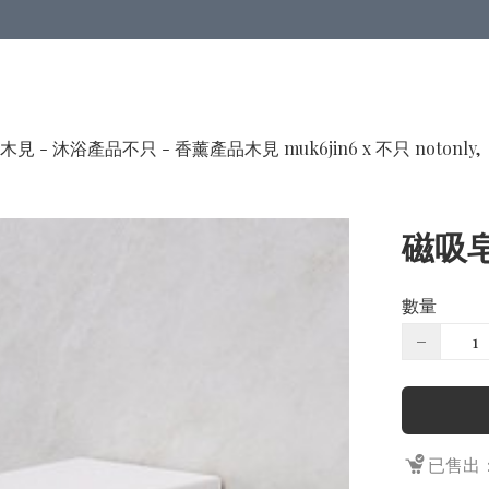
木見 - 沐浴產品
不只 - 香薰產品
木見 muk6jin6 x 不只 notonly,
磁吸
數量
−
已售出：