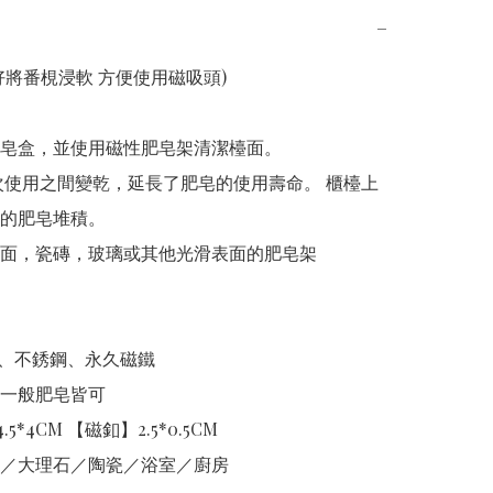
−
將番梘浸軟 方便使用磁吸頭) 

皂盒，並使用磁性肥皂架清潔檯面。

的肥皂堆積。 

面，瓷磚，玻璃或其他光滑表面的肥皂架

S、不銹鋼、永久磁鐵

一般肥皂皆可

.5*4CM 【磁釦】2.5*0.5CM

／大理石／陶瓷／浴室／廚房
