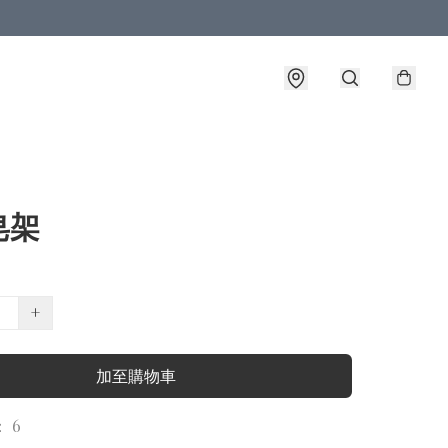
皂架
+
加至購物車
 6