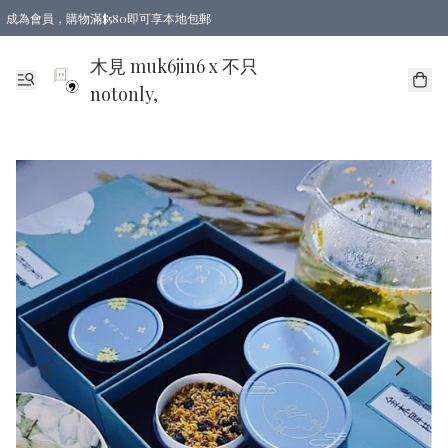
成為會員，購物滿$580即可享本地包郵
亞洲地區買滿$780包郵，歐美地區買滿$980包郵
木見 muk6jin6 x 不只
notonly,