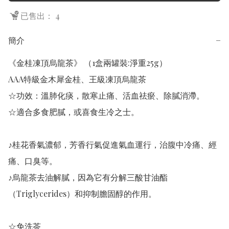
已售出： 4
簡介
−
《金桂凍頂烏龍茶》 （1盒兩罐裝:淨重25g）

AAA特級金木犀金桂、王級凍頂烏龍茶

☆功效：溫肺化痰，散寒止痛、活血祛瘀、除膩消滯。

☆適合多食肥膩，或喜食生冷之士。

♪桂花香氣濃郁，芳香行氣促進氣血運行，治腹中冷痛、經
痛、口臭等。 

♪烏龍茶去油解膩，因為它有分解三酸甘油酯
（Triglycerides）和抑制膽固醇的作用。

☆免洗茶
