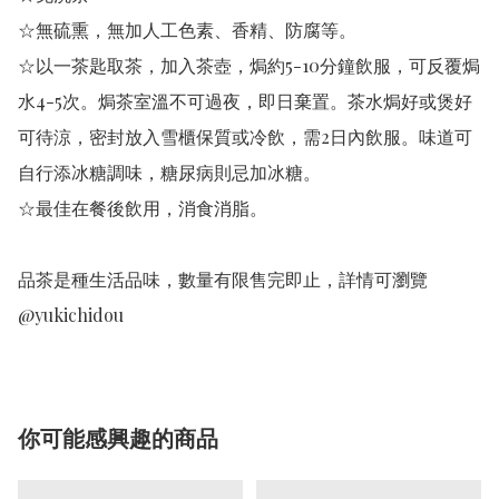
☆無硫熏，無加人工色素、香精、防腐等。

☆以一茶匙取茶，加入茶壺，焗約5-10分鐘飲服，可反覆焗
水4-5次。焗茶室溫不可過夜，即日棄置。茶水焗好或煲好
可待涼，密封放入雪櫃保質或冷飲，需2日內飲服。味道可
自行添冰糖調味，糖尿病則忌加冰糖。

☆最佳在餐後飲用，消食消脂。

品茶是種生活品味，數量有限售完即止，詳情可瀏覽 
@yukichidou 
你可能感興趣的商品