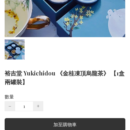
裕吉堂 Yukichidou 《金桂凍頂烏龍茶》 【1盒
兩罐裝】
數量
−
+
加至購物車