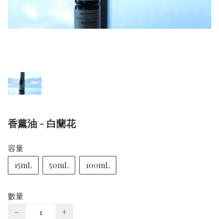
香薰油 - 白蘭花
容量
15mL
50mL
100mL
數量
−
+