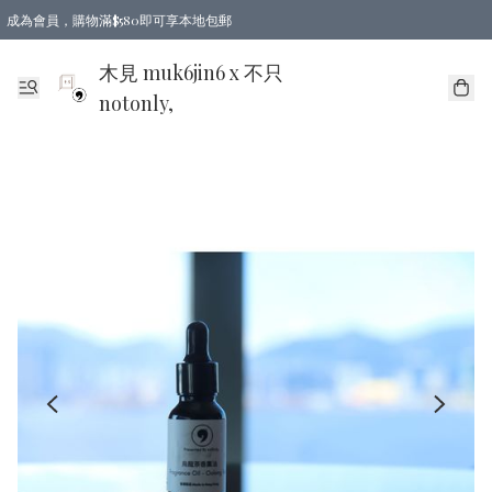
成為會員，購物滿$580即可享本地包郵
亞洲地區買滿$780包郵，歐美地區買滿$980包郵
木見 muk6jin6 x 不只
notonly,