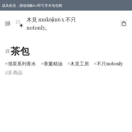
成為會員，購物滿$580即可享本地包郵
亞洲地區買滿$780包郵，歐美地區買滿$980包郵
木見 muk6jin6 x 不只
notonly,
#茶包
沏茶系列香水
香薰精油
木見工房
不只notonly
2項 商品